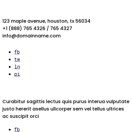
123 maple avenue, houston, tx 56034
+1 (888) 765 4326 / 765 4327
info@domainname.com
fb
tw
ln
pi
Curabitur sagittis lectus quis purus interua vulputate
justo hererit asellus ullcorper sem vel tellus ultrices
ac suscipit orci
fb