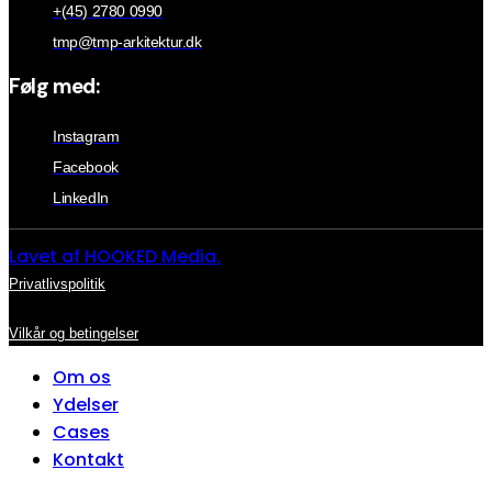
+(45) 2780 0990
tmp@tmp-arkitektur.dk
Følg med:
Instagram
Facebook
LinkedIn
Lavet af HOOKED Media.
Privatlivspolitik
Vilkår og betingelser
Om os
Ydelser
Cases
Kontakt