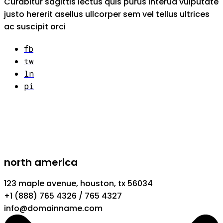
Curabitur sagittis lectus quis purus interua vulputate
justo hererit asellus ullcorper sem vel tellus ultrices
ac suscipit orci
fb
tw
ln
pi
north america
123 maple avenue, houston, tx 56034
+1 (888) 765 4326 / 765 4327
info@domainname.com