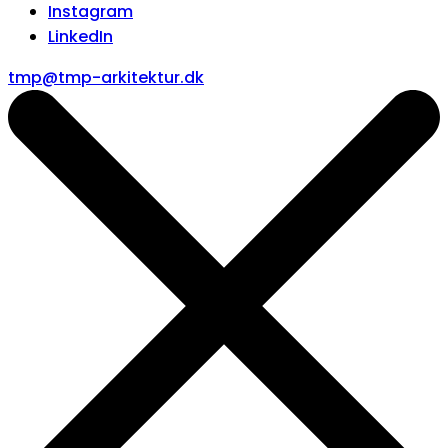
Instagram
LinkedIn
tmp@tmp-arkitektur.dk