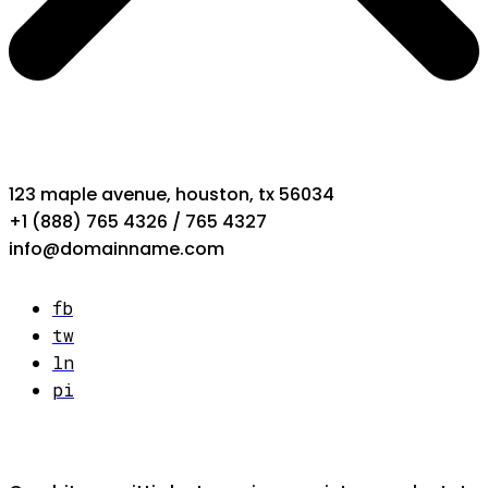
123 maple avenue, houston, tx 56034
+1 (888) 765 4326 / 765 4327
info@domainname.com
fb
tw
ln
pi