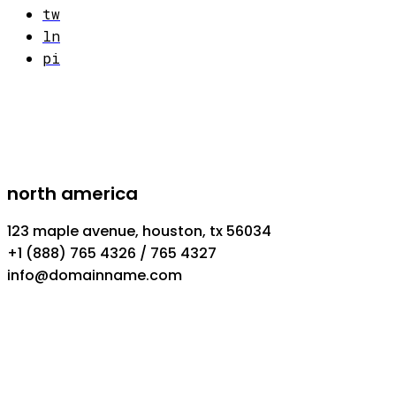
tw
ln
pi
north america
123 maple avenue, houston, tx 56034
+1 (888) 765 4326 / 765 4327
info@domainname.com