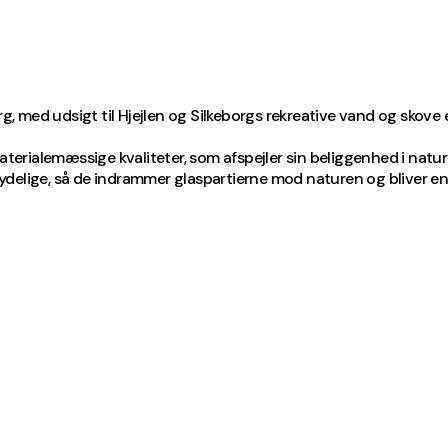
g, med udsigt til Hjejlen og Silkeborgs rekreative vand og skove e
terialemæssige kvaliteter, som afspejler sin beliggenhed i na
es tydelige, så de indrammer glaspartierne mod naturen og blive